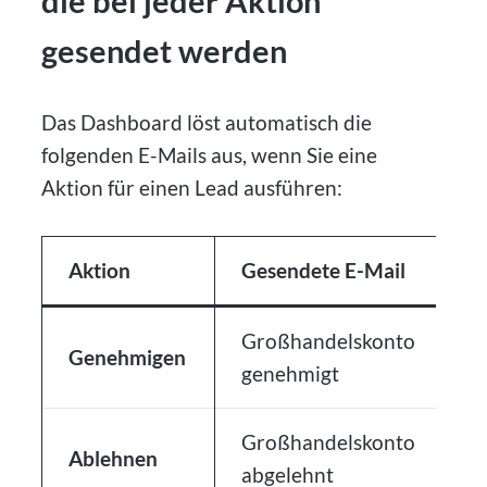
die bei jeder Aktion
gesendet werden
Das Dashboard löst automatisch die
folgenden E-Mails aus, wenn Sie eine
Aktion für einen Lead ausführen:
Aktion
Gesendete E-Mail
E
Großhandelskonto
D
Genehmigen
genehmigt
(
Großhandelskonto
D
Ablehnen
abgelehnt
(