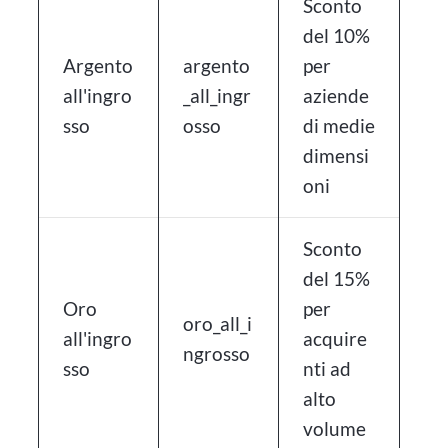
Sconto
del 10%
Argento
argento
per
all'ingro
_all_ingr
aziende
sso
osso
di medie
dimensi
oni
Sconto
del 15%
Oro
per
oro_all_i
all'ingro
acquire
ngrosso
sso
nti ad
alto
volume