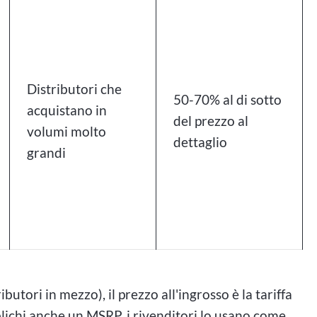
Distributori che
50-70% al di sotto
acquistano in
del prezzo al
volumi molto
dettaglio
grandi
butori in mezzo), il prezzo all'ingrosso è la tariffa
blichi anche un MSRP, i rivenditori lo usano come