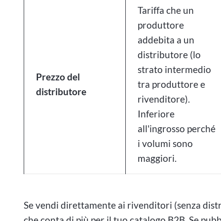
Tariffa che un
produttore
addebita a un
distributore (lo
strato intermedio
Prezzo del
tra produttore e
distributore
rivenditore).
Inferiore
all'ingrosso perché
i volumi sono
maggiori.
Se vendi direttamente ai rivenditori (senza distri
che conta di più per il tuo catalogo B2B. Se pub