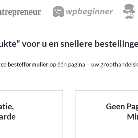
kte" voor u en snellere bestelling
 bestelformulier
op één pagina – uw groothandelskl
tie,
Geen Pag
arde
Mi