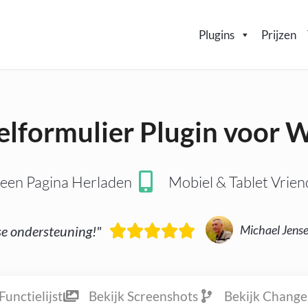
Plugins
Prijzen
elformulier Plugin voo
een Pagina Herladen
Mobiel & Tablet Vriend





Michael Jense
se ondersteuning!"
Functielijst
Bekijk Screenshots
Bekijk Change