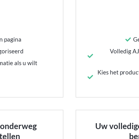
n pagina
Ge
goriseerd
Volledig A
atie als u wilt
Kies het produc
r onderweg
Uw volledig
tellen
be