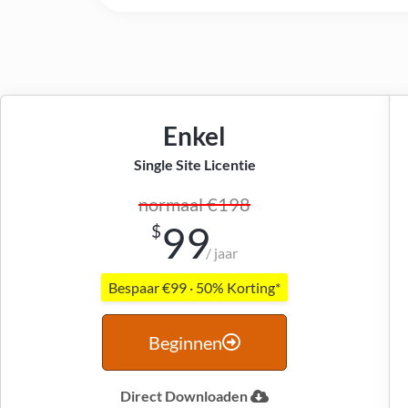
Enkel
Single Site Licentie
normaal €198
99
$
/ jaar
Bespaar €99 · 50% Korting*
Beginnen
Direct Downloaden