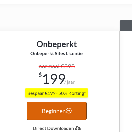
Onbeperkt
Onbeperkt Sites Licentie
normaal €398
199
$
/ jaar
Bespaar €199 · 50% Korting*
Beginnen
Direct Downloaden