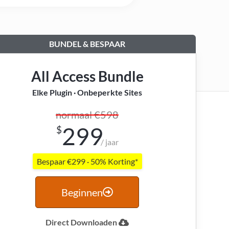
BUNDEL & BESPAAR
All Access Bundle
Elke Plugin · Onbeperkte Sites
normaal €598
299
$
/ jaar
Bespaar €299 · 50% Korting*
Beginnen
Direct Downloaden