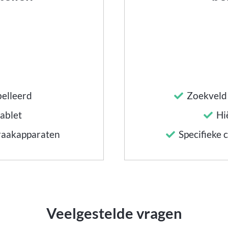
belleerd
Zoekveld
tablet
Hi
raakapparaten
Specifieke 
Veelgestelde vragen