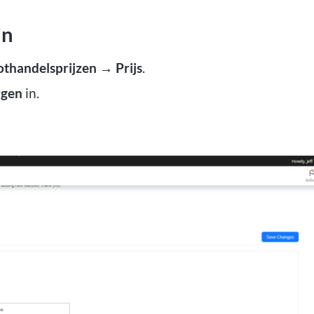
in
thandelsprijzen → Prijs
.
rgen
in.