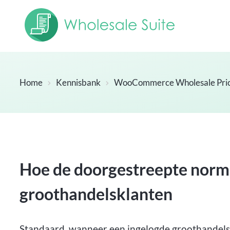
Home
Kennisbank
WooCommerce Wholesale Pri
Hoe de doorgestreepte norma
groothandelsklanten
Standaard, wanneer een ingelogde groothandels