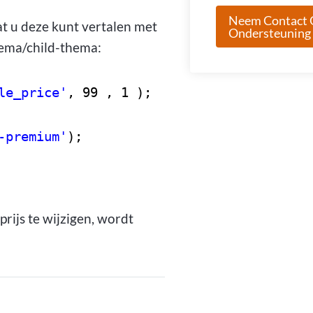
Neem Contact 
t u deze kunt vertalen met
Ondersteuning
hema/child-thema:
le_price'
, 99 , 1 );
-premium'
);
rijs te wijzigen, wordt