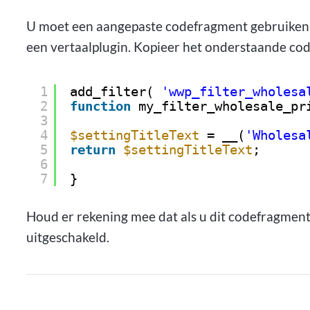
U moet een aangepaste codefragment gebruiken o
een vertaalplugin. Kopieer het onderstaande co
1
add_filter( 
'wwp_filter_wholesa
2
function
my_filter_wholesale_pr
3
4
$settingTitleText
= __(
'Wholesa
5
return
$settingTitleText
;
6
7
}
Houd er rekening mee dat als u dit codefragment 
uitgeschakeld.