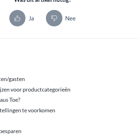
Ja
Nee
nten/gasten
ijzen voor productcategorieën
aus Toe?
tellingen te voorkomen
 besparen