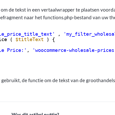
m de tekst in een vertaalwrapper te plaatsen voorda
defragment naar het functions.php-bestand van uw t
le_price_title_text'
, 
'my_filter_wholesa
ice ( 
$titleText
) {
le Price:'
, 
'woocommerce-wholesale-prices
gebruikt, de functie om de tekst van de groothandelsp
Was dit artikel nuttig?