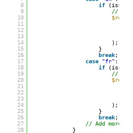
8
if
(isset(
9
// Mod
10
$regis
11
ar
12
ar
13
//
14
);
15
}
16
break
;
17
case
"fr"
:
18
if
(isset(
19
// Mod
20
$regis
21
ar
22
ar
23
//
24
);
25
}
26
break
;
27
// Add more ca
28
}