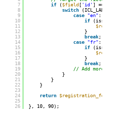
7
if
(
$field
[
'id'
] == 
'w
8
switch
(ICL_LANGUA
9
case
"en"
:
10
if
(isset(
11
$regis
12
}
13
break
;
14
case
"fr"
:
15
if
(isset(
16
$regis
17
}
18
break
;
19
// Add more ca
20
}
21
}
22
}
23
24
return
$registration_form_
25
26
}, 10, 90);