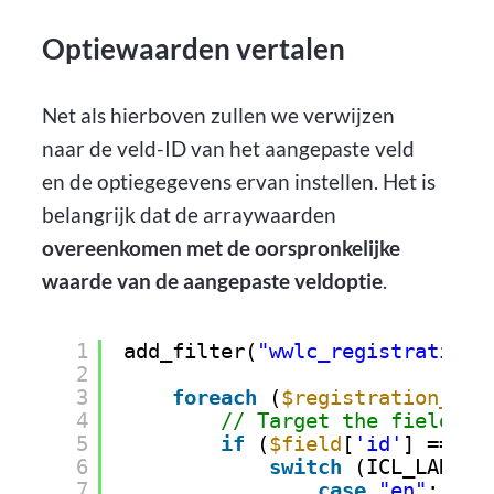
Optiewaarden vertalen
Net als hierboven zullen we verwijzen
naar de veld-ID van het aangepaste veld
en de optiegegevens ervan instellen. Het is
belangrijk dat de arraywaarden
overeenkomen met de oorspronkelijke
waarde van de aangepaste veldoptie
.
1
add_filter(
"wwlc_registration_
2
3
foreach
(
$registration_for
4
// Target the field wi
5
if
(
$field
[
'id'
] == 
'w
6
switch
(ICL_LANGUA
7
case
"en"
: