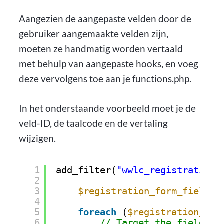
Aangezien de aangepaste velden door de
gebruiker aangemaakte velden zijn,
moeten ze handmatig worden vertaald
met behulp van aangepaste hooks, en voeg
deze vervolgens toe aan je functions.php.
In het onderstaande voorbeeld moet je de
veld-ID, de taalcode en de vertaling
wijzigen.
1
add_filter(
"wwlc_registration_
2
3
$registration_form_fields2
4
5
foreach
(
$registration_for
6
// Target the field wi