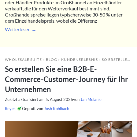
oder Händler Produkte im Großhandel an Einzelhändler
verkauft, die für den Weiterverkauf bestimmt sind.
Großhandelspreise liegen typischerweise 30-50 % unter
dem Einzelhandelspreis, wobei die Differenz
Weiterlesen →
WHOLESALE SUITE
»
BLOG
»
KUNDENERLEBNIS
»
SO ERSTELLEN SIE EINE B2B-E-COMMERCE-CUSTOMER-JOURNEY FÜR IHR UNTERNEHMEN
So erstellen Sie eine B2B-E-
Commerce-Customer-Journey für Ihr
Unternehmen
Zuletzt aktualisiert am
5. August 2026
von
Jan Melanie
Reyes
Geprüft von
Josh Kohlbach