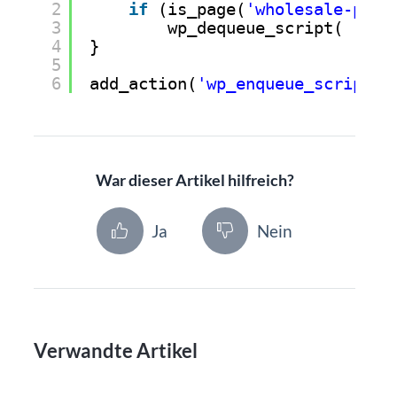
2
if
(is_page(
'wholesale-page
3
wp_dequeue_script( 
'jqu
4
}
5
6
add_action(
'wp_enqueue_scripts'
War dieser Artikel hilfreich?
Ja
Nein
Verwandte Artikel