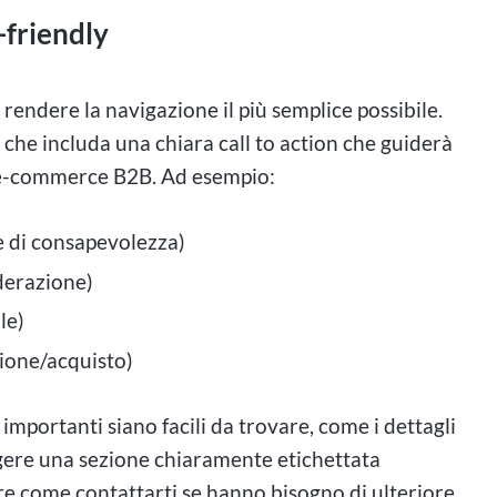
-friendly
rendere la navigazione il più semplice possibile.
 che includa una chiara call to action che guiderà
te e-commerce B2B. Ad esempio:
e di consapevolezza)
iderazione)
ale)
zione/acquisto)
importanti siano facili da trovare, come i dettagli
ngere una sezione chiaramente etichettata
re come contattarti se hanno bisogno di ulteriore