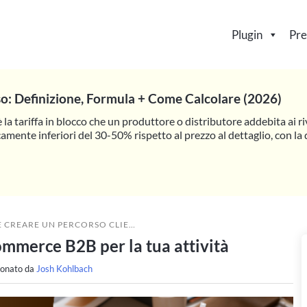
Plugin
Pre
so: Definizione, Formula + Come Calcolare (2026)
è la tariffa in blocco che un produttore o distributore addebita ai riv
camente inferiori del 30-50% rispetto al prezzo al dettaglio, con l
E UN PERCORSO CLIENTE E-COMMERCE B2B PER LA TUA ATTIVITÀ
ommerce B2B per la tua attività
ionato da
Josh Kohlbach