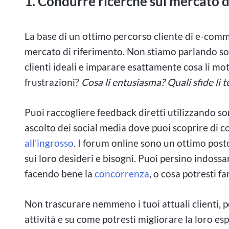
1. Condurre ricerche sul mercato d
La base di un ottimo percorso cliente di e-co
mercato di riferimento. Non stiamo parlando solo
clienti ideali e imparare esattamente cosa li moti
frustrazioni?
Cosa li entusiasma? Quali sfide li 
Puoi raccogliere feedback diretti utilizzando son
ascolto dei social media dove puoi scoprire di c
all'ingrosso
. I forum online sono un ottimo post
sui loro desideri e bisogni. Puoi persino indossa
facendo bene la
concorrenza
, o cosa potresti fa
Non trascurare nemmeno i tuoi attuali clienti, 
attività e su come potresti migliorare la loro e