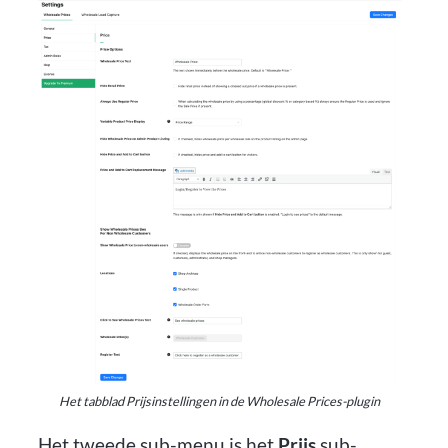
Het tabblad Prijsinstellingen in de Wholesale Prices-plugin
Het tweede sub-menu is het
Prijs
sub-