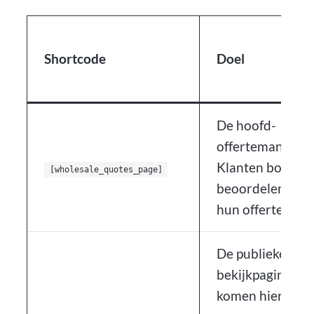
Shortcode
Doel
De hoofd-
offertemanagem
Klanten bouwen
[wholesale_quotes_page]
beoordelen en d
hun offerteaanv
De publieke offe
bekijkpagina. K
komen hier tere