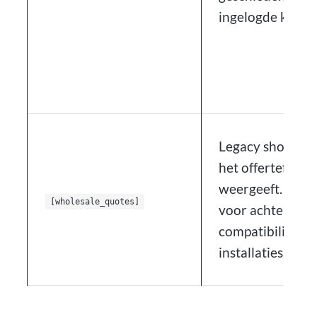
ingelogde klante
Legacy shortcod
het offerteformu
weergeeft. Ond
[wholesale_quotes]
voor achterwaa
compatibiliteit 
installaties.