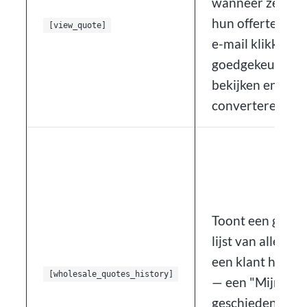
wanneer ze op de
hun offertegoed
[view_quote]
e-mail klikken 
goedgekeurde of
bekijken en te
converteren.
Toont een gepag
lijst van alle off
een klant heeft 
[wholesale_quotes_history]
— een "Mijn Off
geschiedenispag