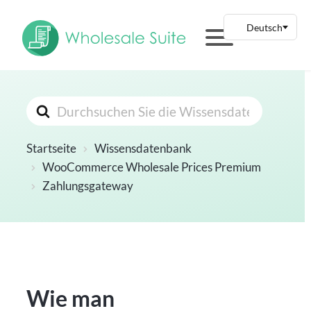
Suchen
nach
Startseite
Wissensdatenbank
WooCommerce Wholesale Prices Premium
Zahlungsgateway
Wie man