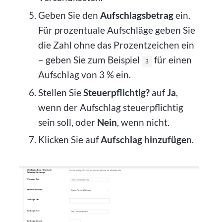
Geben Sie den
Aufschlagsbetrag
ein.
Für prozentuale Aufschläge geben Sie
die Zahl ohne das Prozentzeichen ein
– geben Sie zum Beispiel
für einen
3
Aufschlag von 3 % ein.
Stellen Sie
Steuerpflichtig?
auf
Ja
,
wenn der Aufschlag steuerpflichtig
sein soll, oder
Nein
, wenn nicht.
Klicken Sie auf
Aufschlag hinzufügen
.