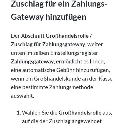
Zuschlag für ein Zahlungs-
Gateway hinzufügen
Der Abschnitt
Großhandelsrolle /
Zuschlag für Zahlungsgateway
, weiter
unten im selben Einstellungsregister
Zahlungsgateway
, ermöglicht es Ihnen,
eine automatische Gebühr hinzuzufügen,
wenn ein Großhandelskunde an der Kasse
eine bestimmte Zahlungsmethode
auswählt.
Wählen Sie die
Großhandelsrolle
aus,
auf die der Zuschlag angewendet