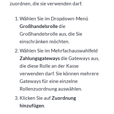
zuordnen, die sie verwenden darf.
Wählen Sie im Dropdown-Menü
Großhandelsrolle
die
Großhandelsrolle aus, die Sie
einschränken möchten.
Wählen Sie im Mehrfachauswahlfeld
Zahlungsgateways
die Gateways aus,
die diese Rolle an der Kasse
verwenden darf. Sie können mehrere
Gateways für eine einzelne
Rollenzuordnung auswählen.
Klicken Sie auf
Zuordnung
hinzufügen
.