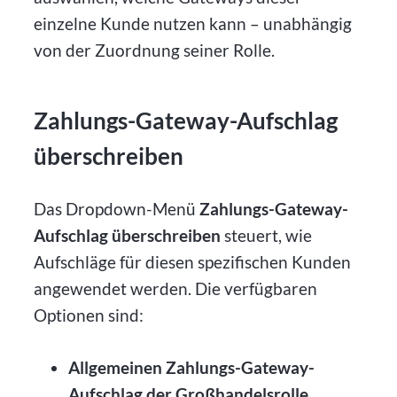
einzelne Kunde nutzen kann – unabhängig
von der Zuordnung seiner Rolle.
Zahlungs-Gateway-Aufschlag
überschreiben
Das Dropdown-Menü
Zahlungs-Gateway-
Aufschlag überschreiben
steuert, wie
Aufschläge für diesen spezifischen Kunden
angewendet werden. Die verfügbaren
Optionen sind:
Allgemeinen Zahlungs-Gateway-
Aufschlag der Großhandelsrolle