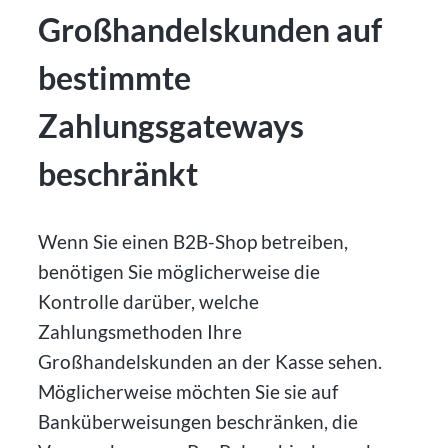
Großhandelskunden auf
bestimmte
Zahlungsgateways
beschränkt
Wenn Sie einen B2B-Shop betreiben,
benötigen Sie möglicherweise die
Kontrolle darüber, welche
Zahlungsmethoden Ihre
Großhandelskunden an der Kasse sehen.
Möglicherweise möchten Sie sie auf
Banküberweisungen beschränken, die