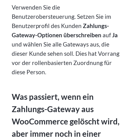
Verwenden Sie die
Benutzerobersteuerung. Setzen Sie im
Benutzerprofil des Kunden
Zahlungs-
Gateway-Optionen überschreiben
auf
Ja
und wählen Sie alle Gateways aus, die
dieser Kunde sehen soll. Dies hat Vorrang
vor der rollenbasierten Zuordnung für
diese Person.
Was passiert, wenn ein
Zahlungs-Gateway aus
WooCommerce gelöscht wird,
aber immer noch in einer