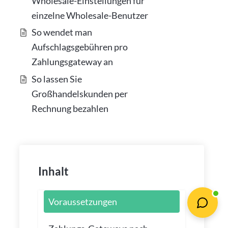
Wholesale-Einstellungen für
einzelne Wholesale-Benutzer
So wendet man
Aufschlagsgebühren pro
Zahlungsgateway an
So lassen Sie
Großhandelskunden per
Rechnung bezahlen
Inhalt
Voraussetzungen