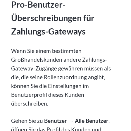
Pro-Benutzer-
Überschreibungen für
Zahlungs-Gateways
Wenn Sie einem bestimmten
Großhandelskunden andere Zahlungs-
Gateway-Zugänge gewähren müssen als
die, die seine Rollenzuordnung angibt,
können Sie die Einstellungen im
Benutzerprofil dieses Kunden
überschreiben.
Gehen Sie zu
Benutzer → Alle Benutzer
,
öffnen Sie das Profil des Kunden und