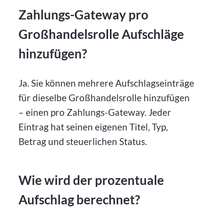
Zahlungs-Gateway pro
Großhandelsrolle Aufschläge
hinzufügen?
Ja. Sie können mehrere Aufschlagseinträge
für dieselbe Großhandelsrolle hinzufügen
– einen pro Zahlungs-Gateway. Jeder
Eintrag hat seinen eigenen Titel, Typ,
Betrag und steuerlichen Status.
Wie wird der prozentuale
Aufschlag berechnet?