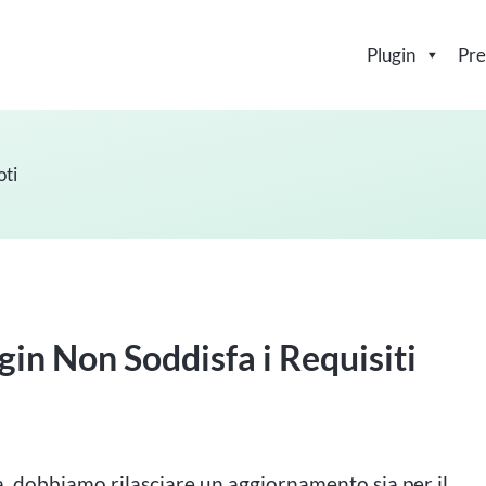
Plugin
Pre
oti
gin Non Soddisfa i Requisiti
, dobbiamo rilasciare un aggiornamento sia per il