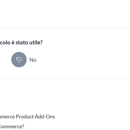
colo è stato utile?
ì
No
ommerce Product Add-Ons
oCommerce?