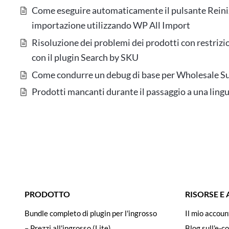
Come eseguire automaticamente il pulsante Reinizi
importazione utilizzando WP All Import
Risoluzione dei problemi dei prodotti con restri
con il plugin Search by SKU
Come condurre un debug di base per Wholesale Su
Prodotti mancanti durante il passaggio a una li
PRODOTTO
RISORSE E
Bundle completo di plugin per l'ingrosso
Il mio accoun
– Prezzi all'ingrosso (Lite)
Blog sull'e-c