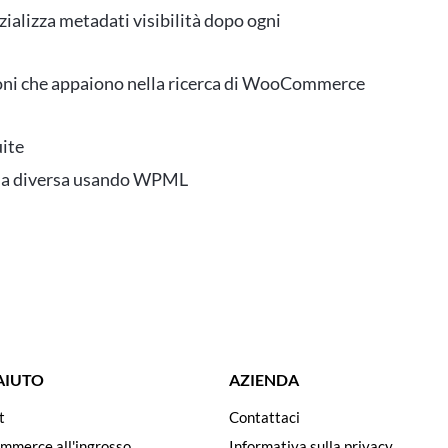
alizza metadati visibilità dopo ogni
zioni che appaiono nella ricerca di WooCommerce
ite
ngua diversa usando WPML
 AIUTO
AZIENDA
t
Contattaci
ommerce all'ingrosso
Informativa sulla privacy