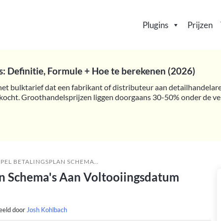
Plugins
Prijzen
: Definitie, Formule + Hoe te berekenen (2026)
het bulktarief dat een fabrikant of distributeur aan detailhandela
kocht. Groothandelsprijzen liggen doorgaans 30-50% onder de verk
LAN SCHEMA'S AAN VOLTOOIINGSDATUM BESTELLING
an Schema's Aan Voltooiingsdatum
eeld door
Josh Kohlbach