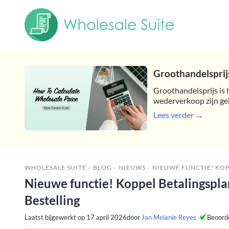
Groothandelsprijs
Groothandelsprijs is 
wederverkoop zijn ge
Lees verder →
WHOLESALE SUITE
»
BLOG
»
NIEUWS
»
NIEUWE FUNCTIE! KOPPEL BETALINGSP
Nieuwe functie! Koppel Betalingspl
Bestelling
Laatst bijgewerkt op
17 april 2026
door
Jan Melanie Reyes
Beoord