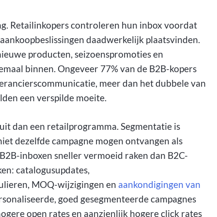
g. Retailinkopers controleren hun inbox voordat
r aankoopbeslissingen daadwerkelijk plaatsvinden.
nieuwe producten, seizoenspromoties en
lemaal binnen. Ongeveer 77% van de B2B-kopers
everancierscommunicatie, meer dan het dubbele van
lden een verspilde moeite.
uit dan een retailprogramma. Segmentatie is
 niet dezelfde campagne mogen ontvangen als
t B2B-inboxen sneller vermoeid raken dan B2C-
ken: catalogusupdates,
ulieren, MOQ-wijzigingen en
aankondigingen van
rsonaliseerde, goed gesegmenteerde campagnes
gere open rates en aanzienlijk hogere click rates