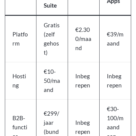
Apps
Suite
Gratis
€2.30
Platfo
(zelf
€39/m
0/maa
rm
gehos
aand
nd
t)
€10-
Hosti
Inbeg
Inbeg
50/ma
ng
repen
repen
and
€30-
€299/
B2B-
100/m
jaar
Inbeg
functi
aand
(bund
repen