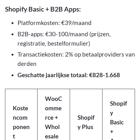
Shopify Basic + B2B Apps:
Platformkosten: €39/maand
B2B-apps: €30-100/maand (prijzen,
registratie, bestelformulier)
Transactiekosten: 2% op betaalproviders van
derden
Geschatte jaarlijkse totaal: €828-1.668
WooC
Shopif
Koste
omme
y
ncom
rce +
Shopif
Basic
ponen
Whol
y Plus
+
t
esale