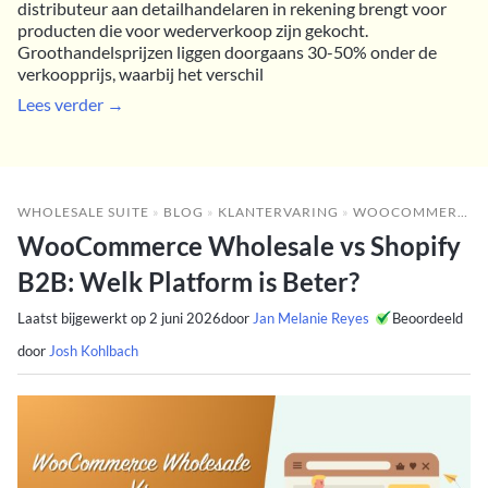
distributeur aan detailhandelaren in rekening brengt voor
producten die voor wederverkoop zijn gekocht.
Groothandelsprijzen liggen doorgaans 30-50% onder de
verkoopprijs, waarbij het verschil
Lees verder →
WHOLESALE SUITE
»
BLOG
»
KLANTERVARING
»
WOOCOMMERCE WHOLESALE VS SHOPIFY B2B: WELK PLATFORM IS BETER?
WooCommerce Wholesale vs Shopify
B2B: Welk Platform is Beter?
Laatst bijgewerkt op
2 juni 2026
door
Jan Melanie Reyes
Beoordeeld
door
Josh Kohlbach