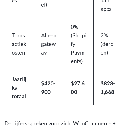
es
aan
el)
apps
0%
Trans
Alleen
(Shopi
2%
actiek
gatew
fy
(derd
osten
ay
Paym
en)
ents)
Jaarlij
$420-
$27,6
$828-
ks
900
00
1,668
totaal
De cijfers spreken voor zich: WooCommerce +