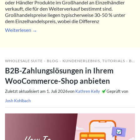
oder Händler Produkte im Großhandel an Einzelhändler
verkauft, die für den Weiterverkauf bestimmt sind.
Großhandelspreise liegen typischerweise 30-50 % unter
dem Einzelhandelspreis, wobei die Differenz
Weiterlesen →
WHOLESALE SUITE
»
BLOG
»
KUNDENERLEBNIS
,
TUTORIALS
»
B2B-ZAHLUNGSLÖSUNGEN IN IHREM WOOCOMMERCE-SHOP ANBIETEN
B2B-Zahlungslösungen in Ihrem
WooCommerce-Shop anbieten
Zuletzt aktualisiert am
1. Juli 2026
von
Kathren Kelly
Geprüft von
Josh Kohlbach