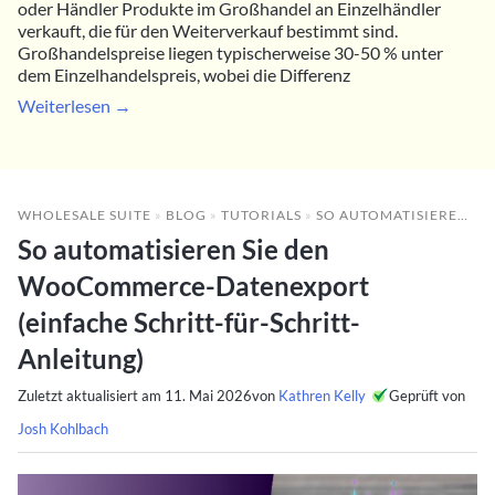
oder Händler Produkte im Großhandel an Einzelhändler
verkauft, die für den Weiterverkauf bestimmt sind.
Großhandelspreise liegen typischerweise 30-50 % unter
dem Einzelhandelspreis, wobei die Differenz
Weiterlesen →
WHOLESALE SUITE
»
BLOG
»
TUTORIALS
»
SO AUTOMATISIEREN SIE DEN WOOCOMMERCE-DATENEXPORT (EINFACHE SCHRITT-FÜR-SCHRITT-ANLEITUNG)
So automatisieren Sie den
WooCommerce-Datenexport
(einfache Schritt-für-Schritt-
Anleitung)
Zuletzt aktualisiert am
11. Mai 2026
von
Kathren Kelly
Geprüft von
Josh Kohlbach