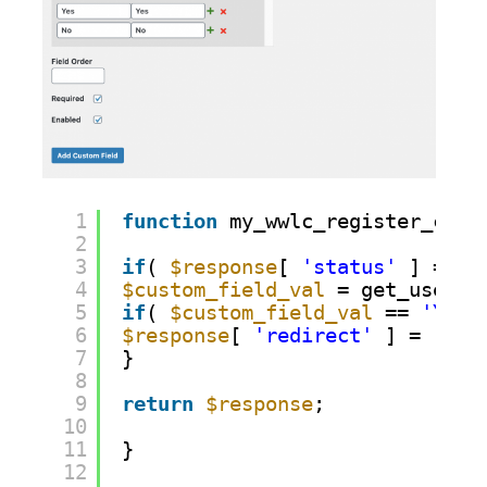
1
function
my_wwlc_register_cust
2
3
if
( 
$response
[ 
'status'
] == 
'
4
$custom_field_val
= get_user_m
5
if
( 
$custom_field_val
== 
'Yes'
6
$response
[ 
'redirect'
] = 
'htt
7
}
8
9
return
$response
;
10
11
}
12