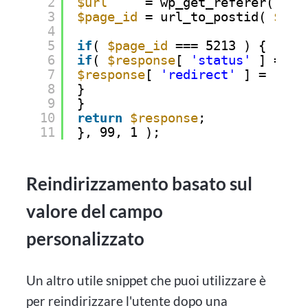
2
$url
= wp_get_referer();
3
$page_id
= url_to_postid( 
$url
4
5
if
( 
$page_id
=== 5213 ) {
6
if
( 
$response
[ 
'status'
] == 
'
7
$response
[ 
'redirect'
] = 
'htt
8
}
9
}
10
return
$response
;
11
}, 99, 1 );
Reindirizzamento basato sul
valore del campo
personalizzato
Un altro utile snippet che puoi utilizzare è
per reindirizzare l'utente dopo una