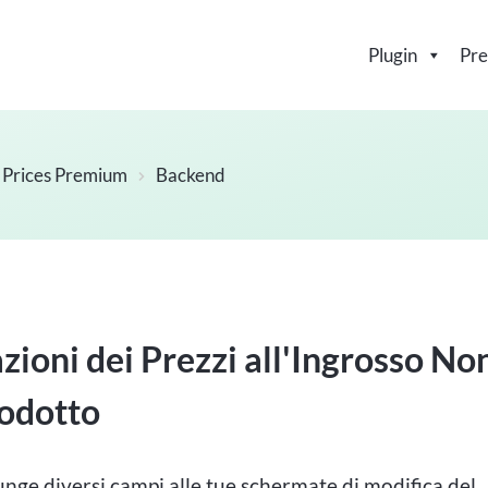
Plugin
Pre
Prices Premium
Backend
ioni dei Prezzi all'Ingrosso No
rodotto
 diversi campi alle tue schermate di modifica del