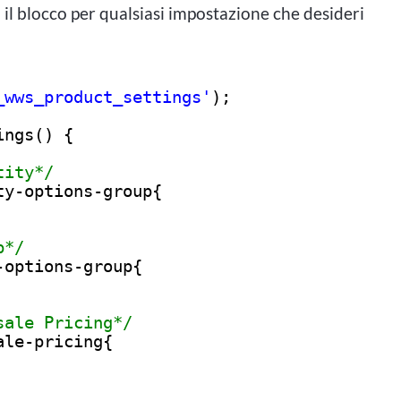
il blocco per qualsiasi impostazione che desideri
_wws_product_settings'
);
ings() {
tity*/
ty-options-group{
p*/
-options-group{
sale Pricing*/
ale-pricing{