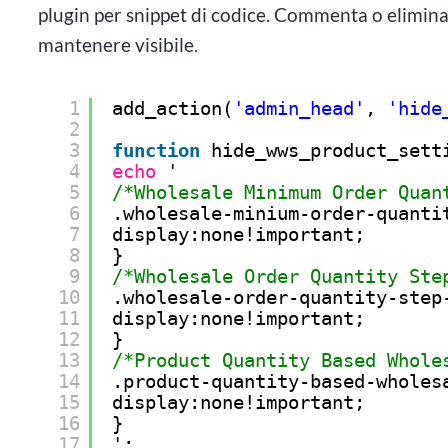
plugin per snippet di codice. Commenta o elimina 
mantenere visibile.
1
add_action(
'admin_head'
, 
'hide
2
3
function
hide_wws_product_sett
4
echo
'
5
/*Wholesale Minimum Order Quan
6
.wholesale-minium-order-quanti
7
display:none!important;
8
}
9
/*Wholesale Order Quantity Ste
10
.wholesale-order-quantity-step
11
display:none!important;
12
}
13
/*Product Quantity Based Whole
14
.product-quantity-based-wholes
15
display:none!important;
16
}
17
';