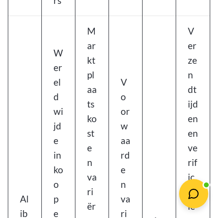
rs
M
V
ar
er
W
kt
ze
er
pl
n
el
V
aa
dt
d
o
ts
ijd
wi
or
ko
en
jd
w
st
en
e
aa
e
ve
in
rd
n
rif
ko
e
va
ic
o
n
ri
at
Al
p
va
ër
ie
ib
e
ri