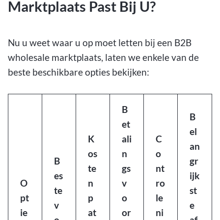
Marktplaats Past Bij U?
Nu u weet waar u op moet letten bij een B2B
wholesale marktplaats, laten we enkele van de
beste beschikbare opties bekijken:
B
B
et
el
K
ali
C
an
os
n
o
B
gr
te
gs
nt
es
ijk
O
n
v
ro
te
st
pt
p
o
le
v
e
ie
at
or
ni
o
af