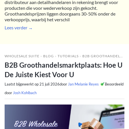
distributeur aan detailhandelaren in rekening brengt voor
producten die voor wederverkoop zijn gekocht.
Groothandelsprijzen liggen doorgaans 30-50% onder de
verkoopprijs, waarbij het verschil
Lees verder →
WHOLESALE SUITE
»
BLOG
»
TUTORIALS
»
B2B GROOTHANDELSMARKTPLAATS: HOE U DE JUISTE KIEST VOOR U
B2B Groothandelsmarktplaats: Hoe U
De Juiste Kiest Voor U
Laatst bijgewerkt op
21 juli 2026
door
Jan Melanie Reyes
Beoordeeld
door
Josh Kohlbach