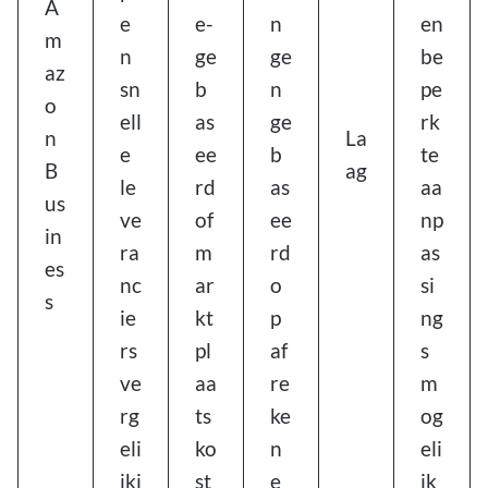
A
e
e-
n
en
m
n
ge
ge
be
az
sn
b
n
pe
o
ell
as
ge
rk
n
La
e
ee
b
te
B
ag
le
rd
as
aa
us
ve
of
ee
np
in
ra
m
rd
as
es
nc
ar
o
si
s
ie
kt
p
ng
rs
pl
af
s
ve
aa
re
m
rg
ts
ke
og
eli
ko
n
eli
jki
st
e
jk