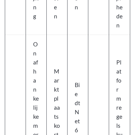
n
e
n
he
g
n
de
n
O
n
af
Pl
h
M
at
a
ar
fo
Bi
n
kt
r
e
ke
pl
m
dt
lij
aa
re
N
ke
ts
ge
et
m
ko
ls
6
er
st
ku