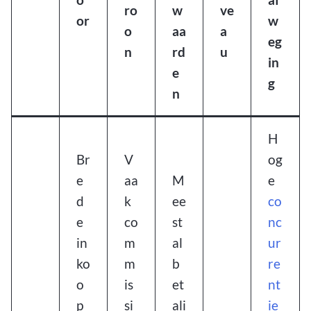
ro
w
ve
or
w
o
aa
a
eg
n
rd
u
in
e
g
n
H
Br
V
og
e
aa
M
e
d
k
ee
co
e
co
st
nc
in
m
al
ur
ko
m
b
re
o
is
et
nt
p
si
ali
ie