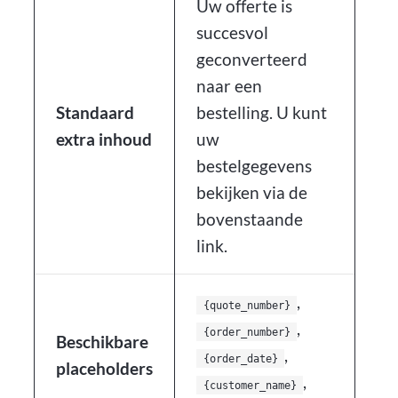
Uw offerte is
succesvol
geconverteerd
naar een
Standaard
bestelling. U kunt
extra inhoud
uw
bestelgegevens
bekijken via de
bovenstaande
link.
,
{quote_number}
,
{order_number}
Beschikbare
,
{order_date}
placeholders
,
{customer_name}