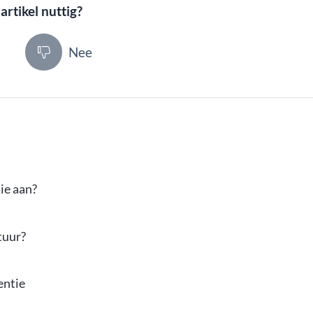
artikel nuttig?
Nee
ie aan?
tuur?
entie