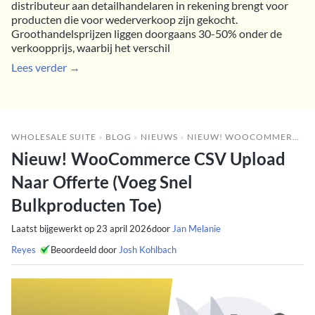
distributeur aan detailhandelaren in rekening brengt voor
producten die voor wederverkoop zijn gekocht.
Groothandelsprijzen liggen doorgaans 30-50% onder de
verkoopprijs, waarbij het verschil
Lees verder →
WHOLESALE SUITE
»
BLOG
»
NIEUWS
»
NIEUW! WOOCOMMERCE CSV UPLOAD NAAR OFFERTE (VOEG SNEL BULKPRODUCTEN TOE)
Nieuw! WooCommerce CSV Upload
Naar Offerte (Voeg Snel
Bulkproducten Toe)
Laatst bijgewerkt op
23 april 2026
door
Jan Melanie
Reyes
Beoordeeld door
Josh Kohlbach