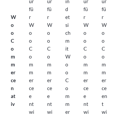
ur
ur
in
ur
ur
fü
fü
d
fü
fü
W
r
r
et
r
r
o
W
W
si
W
W
o
o
o
ch
o
o
C
o
o
m
o
o
o
C
C
it
C
C
m
o
o
W
o
o
m
m
m
o
m
m
er
m
m
o
m
m
ce
er
er
C
er
er
n
ce
ce
o
ce
ce
at
e
e
m
e
en
iv
nt
nt
m
nt
t
wi
wi
er
wi
wi