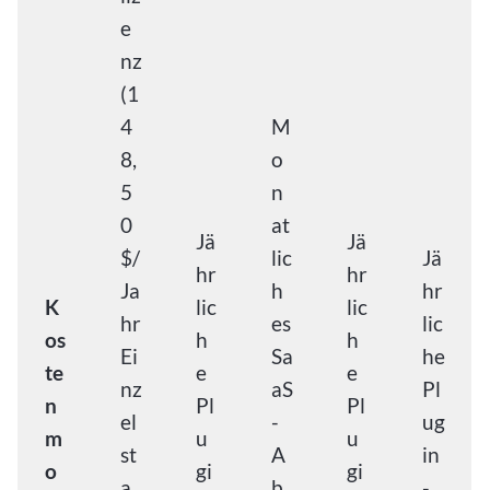
e
nz
(1
4
M
8,
o
5
n
0
at
Jä
Jä
$/
lic
Jä
hr
hr
Ja
h
hr
K
lic
lic
hr
es
lic
os
h
h
Ei
Sa
he
te
e
e
nz
aS
Pl
n
Pl
Pl
el
-
ug
m
u
u
st
A
in
o
gi
gi
a
b
-