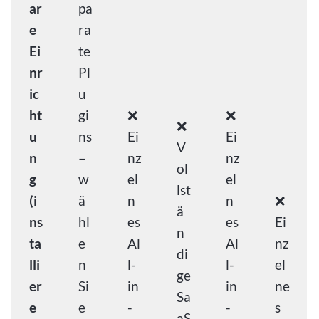
ar
pa
e
ra
Ei
te
nr
Pl
ic
u
ht
gi
❌
❌
❌
u
ns
Ei
Ei
V
n
–
nz
nz
ol
g
w
el
el
lst
(i
ä
n
n
❌
ä
ns
hl
es
es
Ei
n
ta
e
Al
Al
nz
di
lli
n
l-
l-
el
ge
er
Si
in
in
ne
Sa
e
e
-
-
s
aS