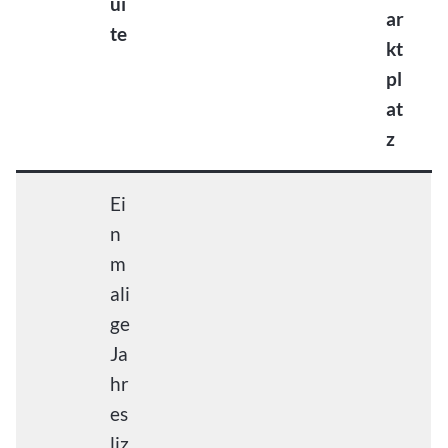
ui
ar
te
kt
pl
at
z
Ei
n
m
ali
ge
Ja
hr
es
liz