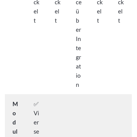
ck
ck
ce
ck
ck
el
el
ü
el
el
t
t
b
t
t
er
In
te
gr
at
io
n
M
✅
o
Vi
d
er
ul
se