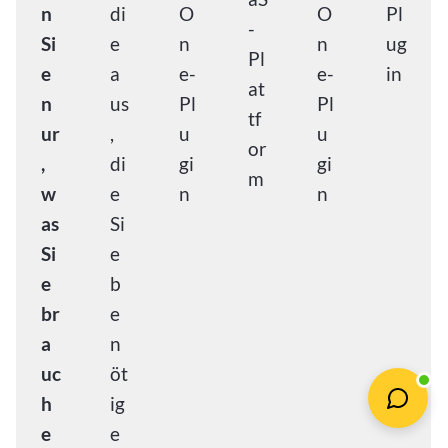
n
di
O
O
Pl
-
Si
e
n
n
ug
Pl
e
a
e-
e-
in
at
n
us
Pl
Pl
tf
ur
,
u
u
or
,
di
gi
gi
m
w
e
n
n
as
Si
Si
e
e
b
br
e
a
n
uc
öt
h
ig
e
e