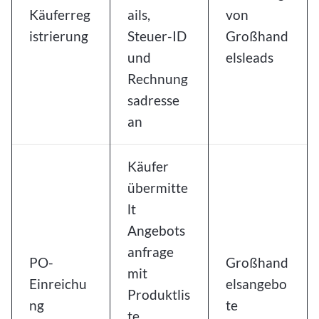
Käuferreg
ails,
von
istrierung
Steuer-ID
Großhand
und
elsleads
Rechnung
sadresse
an
Käufer
übermitte
lt
Angebots
anfrage
PO-
Großhand
mit
Einreichu
elsangebo
Produktlis
ng
te
te,