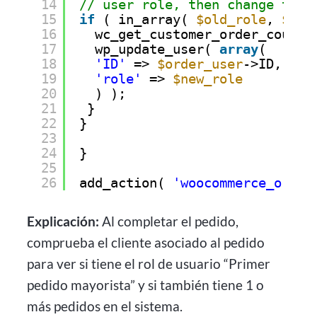
14
// user role, then change the 
15
if
( in_array( 
$old_role
, 
$ord
16
wc_get_customer_order_count(
17
wp_update_user( 
array
(
18
'ID'
=> 
$order_user
->ID,
19
'role'
=> 
$new_role
20
) );
21
}
22
}
23
24
}
25
26
add_action( 
'woocommerce_order
Explicación:
Al completar el pedido,
comprueba el cliente asociado al pedido
para ver si tiene el rol de usuario “Primer
pedido mayorista” y si también tiene 1 o
más pedidos en el sistema.