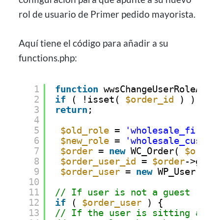
rol de usuario de Primer pedido mayorista.
Aquí tiene el código para añadir a su
functions.php:
1
function
wwsChangeUserRoleAfte
2
if
( !isset( 
$order_id
) )
3
return
;
4
5
$old_role
= 
'wholesale_first_
6
$new_role
= 
'wholesale_custom
7
$order
= 
new
WC_Order( 
$order
8
$order_user_id
= 
$order
->get_
9
$order_user
= 
new
WP_User( 
$o
10
11
// If user is not a guest
12
if
( 
$order_user
) {
13
// If the user is sitting at 1