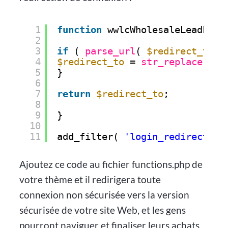
1
function
wwlcWholesaleLeadLogi
2
3
if
( 
parse_url
( 
$redirect_to
, 
4
$redirect_to
= 
str_replace
( 
'h
5
}
6
7
return
$redirect_to
;
8
9
}
10
11
add_filter( 
'login_redirect'
,
Ajoutez ce code au fichier functions.php de
votre thème et il redirigera toute
connexion non sécurisée vers la version
sécurisée de votre site Web, et les gens
pourront naviguer et finaliser leurs achats