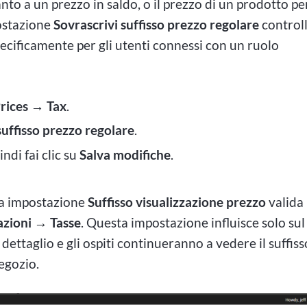
nto a un prezzo in saldo, o il prezzo di un prodotto pe
postazione
Sovrascrivi suffisso prezzo regolare
control
pecificamente per gli utenti connessi con un ruolo
rices → Tax
.
suffisso prezzo regolare
.
indi fai clic su
Salva modifiche
.
ssa impostazione
Suffisso visualizzazione prezzo
valida
ioni → Tasse
. Questa impostazione influisce solo sul
al dettaglio e gli ospiti continueranno a vedere il suffiss
negozio.