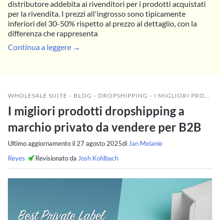
distributore addebita ai rivenditori per i prodotti acquistati
per la rivendita. I prezzi all'ingrosso sono tipicamente
inferiori del 30-50% rispetto al prezzo al dettaglio, con la
differenza che rappresenta
Continua a leggere →
WHOLESALE SUITE
»
BLOG
»
DROPSHIPPING
»
I MIGLIORI PRODOTTI DROPSHIPPING A MARCHIO PRIVATO DA VENDERE PER B2B
I migliori prodotti dropshipping a
marchio privato da vendere per B2B
Ultimo aggiornamento il
27 agosto 2025
di
Jan Melanie
Reyes
Revisionato da
Josh Kohlbach