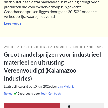
distributeur aan detailhandelaren in rekening brengt voor
producten die voor wederverkoop zijn gekocht.
Groothandelsprijzen liggen doorgaans 30-50% onder de
verkoopprijs, waarbij het verschil
Lees verder →
WHOLESALE SUITE
»
BLOG
»
CASESTUDIES
»
GROOTHANDELSPRIJZEN VOOR INDUSTRIEEL MATERIEEL EN UITRUSTING VEREENVOUDIGD (KALAMAZOO INDUSTRIES)
Groothandelsprijzen voor industrieel
materieel en uitrusting
Vereenvoudigd (Kalamazoo
Industries)
Laatst bijgewerkt op
10 juni 2026
door
Jan Melanie
Reyes
Beoordeeld door
Josh Kohlbach