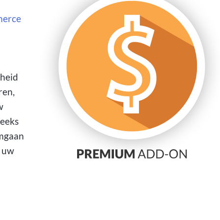
erce
kheid
ren,
w
reeks
omgaan
n uw