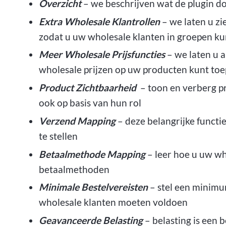
Overzicht
– we beschrijven wat de plugin doe
Extra Wholesale Klantrollen
– we laten u zi
zodat u uw wholesale klanten in groepen ku
Meer Wholesale Prijsfuncties
– we laten u a
wholesale prijzen op uw producten kunt to
Product Zichtbaarheid
– toon en verberg pr
ook op basis van hun rol
Verzend Mapping
– deze belangrijke functie
te stellen
Betaalmethode Mapping
– leer hoe u uw wh
betaalmethoden
Minimale Bestelvereisten
– stel een minimu
wholesale klanten moeten voldoen
Geavanceerde Belasting
– belasting is een 