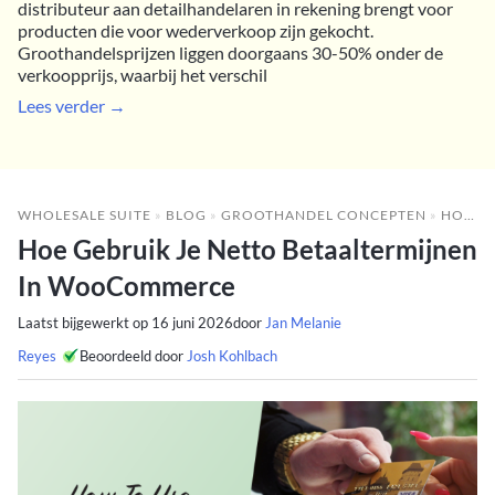
distributeur aan detailhandelaren in rekening brengt voor
producten die voor wederverkoop zijn gekocht.
Groothandelsprijzen liggen doorgaans 30-50% onder de
verkoopprijs, waarbij het verschil
Lees verder →
WHOLESALE SUITE
»
BLOG
»
GROOTHANDEL CONCEPTEN
»
HOE GEBRUIK JE NETTO BETAALTERMIJNEN IN WOOCOMMERCE
Hoe Gebruik Je Netto Betaaltermijnen
In WooCommerce
Laatst bijgewerkt op
16 juni 2026
door
Jan Melanie
Reyes
Beoordeeld door
Josh Kohlbach