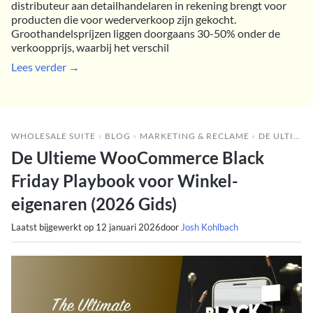
distributeur aan detailhandelaren in rekening brengt voor
producten die voor wederverkoop zijn gekocht.
Groothandelsprijzen liggen doorgaans 30-50% onder de
verkoopprijs, waarbij het verschil
Lees verder →
WHOLESALE SUITE
»
BLOG
»
MARKETING & RECLAME
»
DE ULTIEME WOOCOMMERCE BLACK FRIDAY PLAYBOOK VOOR WINKEL-EIGENAREN (2026 GIDS)
De Ultieme WooCommerce Black
Friday Playbook voor Winkel-
eigenaren (2026 Gids)
Laatst bijgewerkt op
12 januari 2026
door
Josh Kohlbach