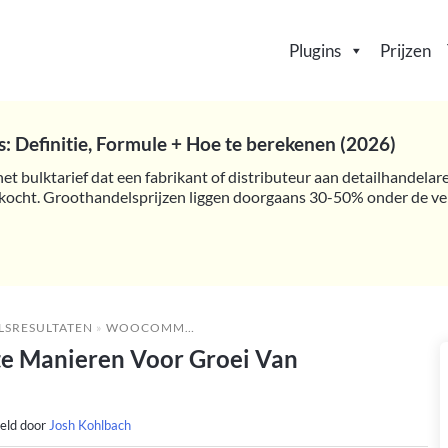
Plugins
Prijzen
: Definitie, Formule + Hoe te berekenen (2026)
het bulktarief dat een fabrikant of distributeur aan detailhandela
kocht. Groothandelsprijzen liggen doorgaans 30-50% onder de verk
LSRESULTATEN
»
WOOCOMMERCE MULTI-VENDOR: 8 BESTE MANIEREN VOOR GROEI VAN MARKTPLAATSEN
e Manieren Voor Groei Van
eld door
Josh Kohlbach