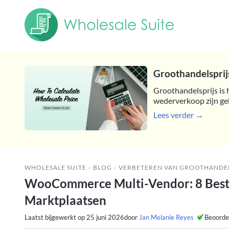
Groothandelsprijs
Groothandelsprijs is 
wederverkoop zijn ge
Lees verder →
WHOLESALE SUITE
»
BLOG
»
VERBETEREN VAN GROOTHANDE
WooCommerce Multi-Vendor: 8 Best
Marktplaatsen
Laatst bijgewerkt op
25 juni 2026
door
Jan Melanie Reyes
Beoorde