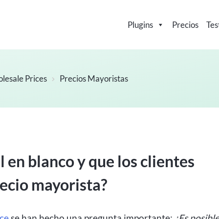
Plugins
Precios
Tes
esale Prices
Precios Mayoristas
 en blanco y que los clientes
recio mayorista?
ce
se han hecho una pregunta importante:
¿Es posibl