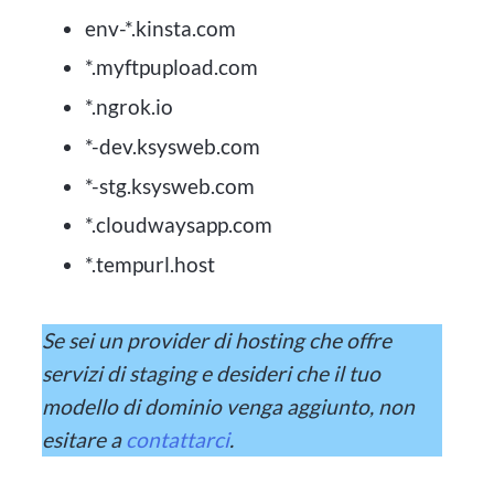
env-*.kinsta.com
*.myftpupload.com
*.ngrok.io
*-dev.ksysweb.com
*-stg.ksysweb.com
*.cloudwaysapp.com
*.tempurl.host
Se sei un provider di hosting che offre
servizi di staging e desideri che il tuo
modello di dominio venga aggiunto, non
esitare a
contattarci
.