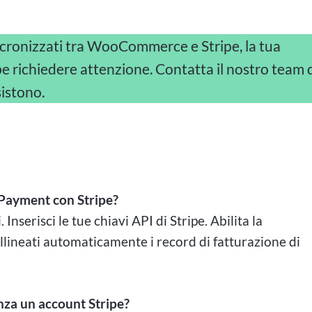
ncronizzati tra WooCommerce e Stripe, la tua
richiedere attenzione. Contatta il nostro team 
sistono.
 Payment con Stripe?
 Inserisci le tue chiavi API di Stripe. Abilita la
llineati automaticamente i record di fatturazione di
enza un account Stripe?