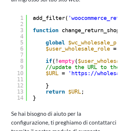
1
add_filter(
'woocommerce_return
2
3
function
change_return_shop_ur
4
5
global
$wc_wholesale_price
6
$user_wholesale_role
= 
$wc
7
8
if
(!
empty
(
$user_wholesale_
9
//update the URL to the li
10
$URL
= 
'https://wholesales
11
12
}
13
return
$URL
;
14
}
Se hai bisogno di aiuto per la
configurazione, ti preghiamo di contattarci