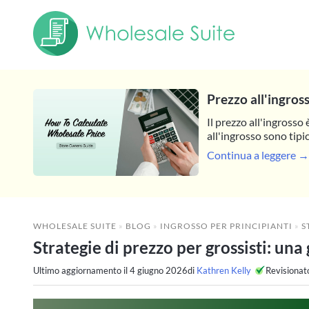
Prezzo all'ingros
Il prezzo all'ingrosso 
all'ingrosso sono tipi
Continua a leggere →
WHOLESALE SUITE
»
BLOG
»
INGROSSO PER PRINCIPIANTI
»
STR
Strategie di prezzo per grossisti: un
Ultimo aggiornamento il
4 giugno 2026
di
Kathren Kelly
Revisionat