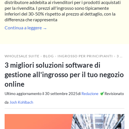
distributore addebita ai rivenditori per i prodotti acquistati
per la rivendita. I prezzi all'ingrosso sono tipicamente
inferiori del 30-50% rispetto al prezzo al dettaglio, con la
differenza che rappresenta
Continua a leggere →
WHOLESALE SUITE
»
BLOG
»
INGROSSO PER PRINCIPIANTI
»
3 MIGLIORI SOLUZIONI SOFTWARE DI GESTIONE ALL'INGROSSO PER IL TUO NEGOZIO ONLINE
3 migliori soluzioni software di
gestione all'ingrosso per il tuo negozio
online
Ultimo aggiornamento il
30 settembre 2025
di
Redazione
Revisionato
da
Josh Kohlbach