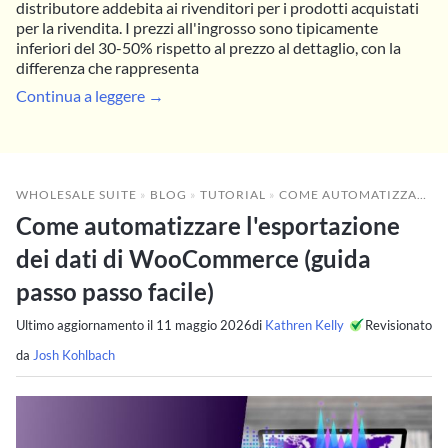
distributore addebita ai rivenditori per i prodotti acquistati
per la rivendita. I prezzi all'ingrosso sono tipicamente
inferiori del 30-50% rispetto al prezzo al dettaglio, con la
differenza che rappresenta
Continua a leggere →
WHOLESALE SUITE
»
BLOG
»
TUTORIAL
»
COME AUTOMATIZZARE L'ESPORTAZIONE DEI DATI DI WOOCOMMERCE (GUIDA PASSO PASSO FACILE)
Come automatizzare l'esportazione
dei dati di WooCommerce (guida
passo passo facile)
Ultimo aggiornamento il
11 maggio 2026
di
Kathren Kelly
Revisionato
da
Josh Kohlbach