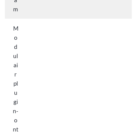
m
M
o
d
ul
ai
r
pl
u
gi
n-
o
nt