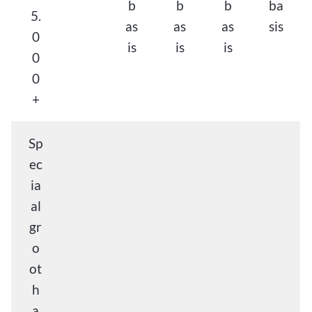
b
b
b
ba
5.
as
as
as
sis
0
is
is
is
0
0
+
Sp
ec
ia
al
gr
o
ot
h
a