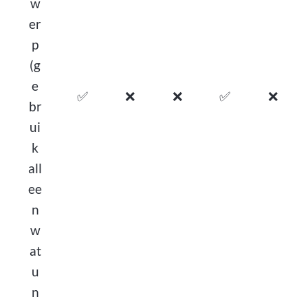
w
er
p
(g
e
✅
❌
❌
✅
❌
br
ui
k
all
ee
n
w
at
u
n