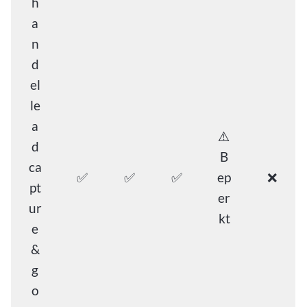
h
a
n
d
el
le
a
⚠️
d
B
ca
✅
✅
✅
ep
❌
pt
er
ur
kt
e
&
g
o