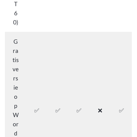
T
6
0)
G
ra
tis
ve
rs
ie
o
p
✅
✅
✅
❌
✅
W
or
d