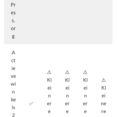
Pr
es
s.
or
g
A
ct
ie
⚠️
⚠️
⚠️
ve
Kl
Kl
Kl
⚠️
wi
ei
ei
ei
Kl
n
n
n
n
ei
ke
✅
er
er
er
ne
ls
e
e
e
re
2