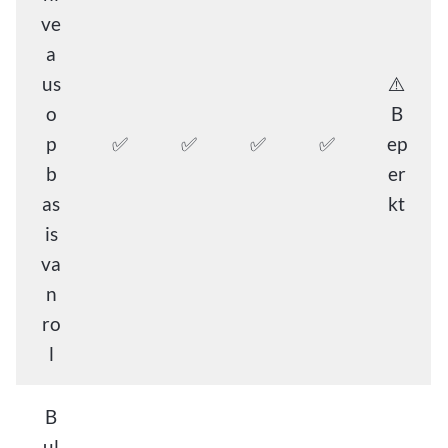
ve
a
us
⚠️
o
B
p
✅
✅
✅
✅
ep
b
er
as
kt
is
va
n
ro
l
B
ul