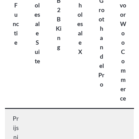
B
G
F
ol
h
vo
2
ro
u
es
ol
or
B
ot
nc
al
es
W
Ki
h
ti
e
al
o
n
a
e
S
e
o
g
n
ui
X
C
d
te
o
el
m
Pr
m
o
er
ce
Pr
ijs
ni