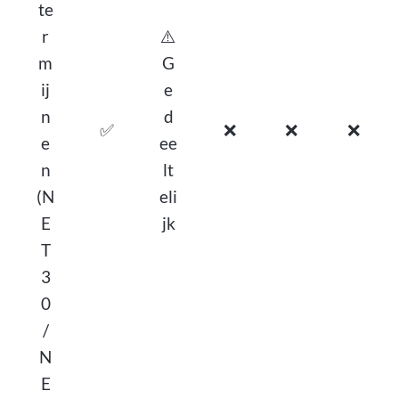
te
r
⚠️
m
G
ij
e
n
d
✅
❌
❌
❌
e
ee
n
lt
(N
eli
E
jk
T
3
0
/
N
E