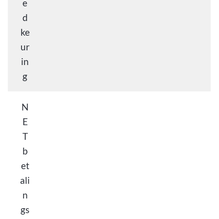
e
d
ke
ur
in
g
N
E
T
b
et
ali
n
gs