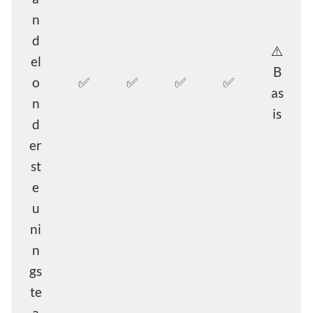
n
d
⚠️
el
B
o
✅
✅
✅
✅
as
n
is
d
er
st
e
u
ni
n
gs
te
a