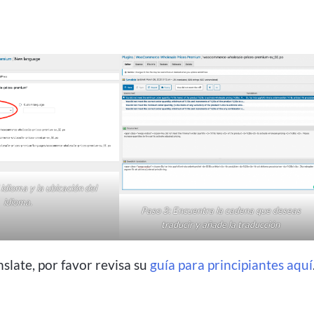
 idioma y la ubicación del
idioma.
Paso 3: Encuentra la cadena que deseas
traducir y añade la traducción
late, por favor revisa su
guía para principiantes aquí