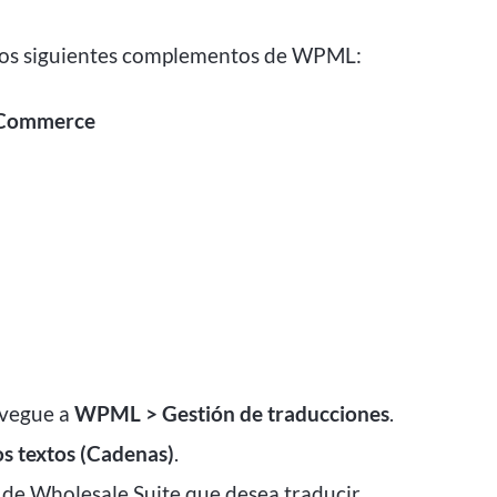
r los siguientes complementos de WPML:
oCommerce
avegue a
WPML > Gestión de traducciones
.
s textos (Cadenas)
.
in de Wholesale Suite que desea traducir.