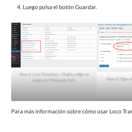
Luego pulsa el botón Guardar.
Paso 1:
Loco Translate > Plugin
y elige un
Paso 2: Elige el
plugin de Wholesale Suite
Para más información sobre cómo usar Loco Trans