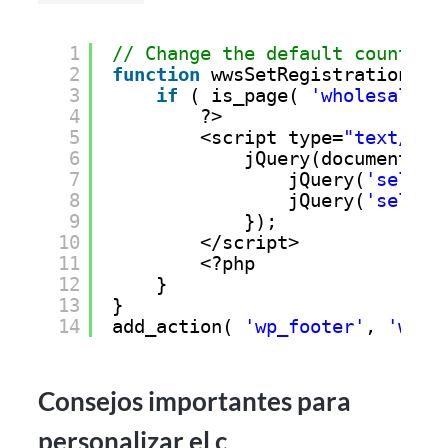
1
// Change the default country 
2
function
wwsSetRegistrationDef
3
if
( is_page( 
'wholesale-r
4
?>
5
<script type=
"text/jav
6
jQuery(document).r
7
jQuery(
'select
8
jQuery(
'select
9
});
10
</script>
11
<?php
12
}
13
}
14
add_action( 
'wp_footer'
, 
'wwsS
Consejos importantes para
personalizar el c