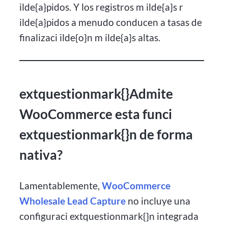
ilde{a}pidos. Y los registros m ilde{a}s r
ilde{a}pidos a menudo conducen a tasas de
finalizaci ilde{o}n m ilde{a}s altas.
extquestionmark{}Admite
WooCommerce esta funci
extquestionmark{}n de forma
nativa?
Lamentablemente,
WooCommerce
Wholesale Lead Capture
no incluye una
configuraci extquestionmark{}n integrada