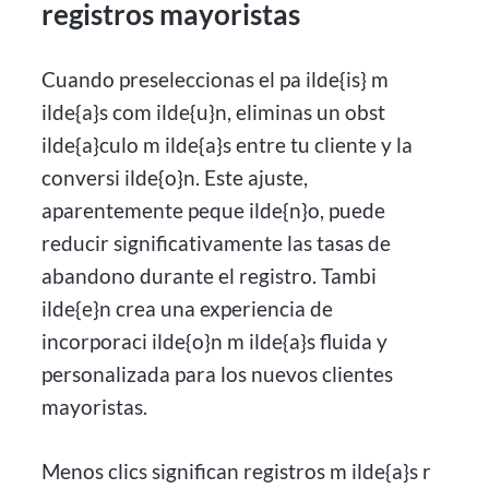
registros mayoristas
Cuando preseleccionas el pa ilde{is} m
ilde{a}s com ilde{u}n, eliminas un obst
ilde{a}culo m ilde{a}s entre tu cliente y la
conversi ilde{o}n. Este ajuste,
aparentemente peque ilde{n}o, puede
reducir significativamente las tasas de
abandono durante el registro. Tambi
ilde{e}n crea una experiencia de
incorporaci ilde{o}n m ilde{a}s fluida y
personalizada para los nuevos clientes
mayoristas.
Menos clics significan registros m ilde{a}s r