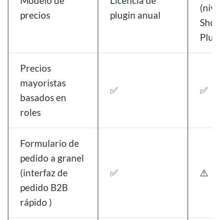
Modelo de
Licencia de
(nive
precios
plugin anual
Shop
Plus
Precios
mayoristas
✅
✅
basados en
roles
Formulario de
pedido a granel
(interfaz de
✅
⚠️
pedido B2B
rápido )