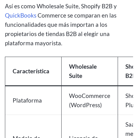
Así es como Wholesale Suite, Shopify B2B y
QuickBooks
Commerce se comparan en las
funcionalidades que más importan a los
propietarios de tiendas B2B al elegir una
plataforma mayorista.
Wholesale
Shop
Característica
Suite
B2B
WooCommerce
Shop
Plataforma
(WordPress)
Plus
SaaS
mens