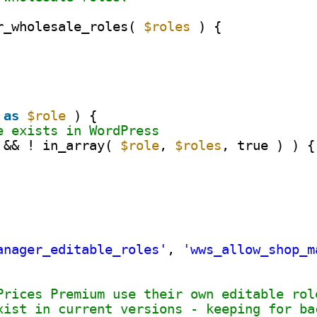
r_wholesale_roles( 
$roles
) {
as
$role
) {
e exists in WordPress
 && ! in_array( 
$role
, 
$roles
, true ) ) {
anager_editable_roles'
, 
'wws_allow_shop_m
Prices Premium use their own editable rol
xist in current versions - keeping for ba