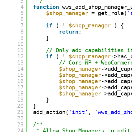
3
*/
4
function
wws_add_shop_manager_
5
$shop_manager
= get_role(
'
6
7
if
( ! 
$shop_manager
) {
8
return
;
9
}
10
11
// Only add capabilities i
12
if
( ! 
$shop_manager
->has_
13
// Core WP + WooCommer
14
$shop_manager
->add_cap
15
$shop_manager
->add_cap
16
$shop_manager
->add_cap
17
$shop_manager
->add_cap
18
$shop_manager
->add_cap
19
}
20
}
21
add_action(
'init'
, 
'wws_add_sh
22
23
/**
24
* Allow Shop Managers to edit