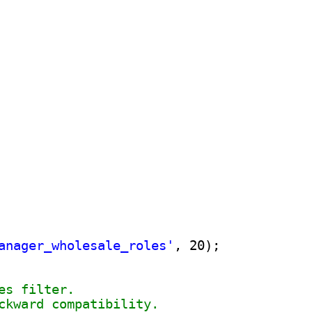
anager_wholesale_roles'
, 20);
es filter.
ckward compatibility.