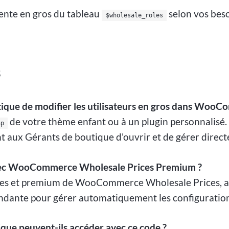
ente en gros du tableau
selon vos beso
$wholesale_roles
s
ique de modifier les utilisateurs en gros dans WooC
de votre thème enfant ou à un plugin personnalisé. Ce
hp
ux Gérants de boutique d'ouvrir et de gérer directeme
 avec WooCommerce Wholesale Prices Premium ?
uites et premium de WooCommerce Wholesale Prices, ai
scendante pour gérer automatiquement les configuration
ique peuvent-ils accéder avec ce code ?