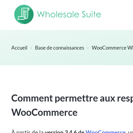
Accueil
Base de connaissances
WooCommerce Who
Comment permettre aux respo
WooCommerce
À partir de la
version 3.4.6 de
WooCommerce
, u