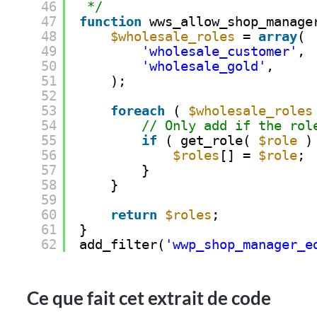
46
*/
47
function
wws_allow_shop_manage
48
$wholesale_roles
= 
array
(
49
'wholesale_customer'
,
50
'wholesale_gold'
,
51
);
52
53
foreach
( 
$wholesale_roles
54
// Only add if the rol
55
if
( get_role( 
$role
)
56
$roles
[] = 
$role
;
57
}
58
}
59
60
return
$roles
;
61
}
62
add_filter(
'wwp_shop_manager_e
Ce que fait cet extrait de code