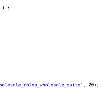
) {
holesale_roles_wholesale_suite'
, 20);