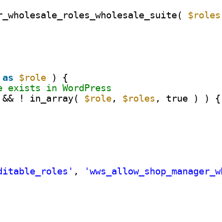
r_wholesale_roles_wholesale_suite( 
$roles
as
$role
) {
e exists in WordPress
 && ! in_array( 
$role
, 
$roles
, true ) ) {
ditable_roles'
, 
'wws_allow_shop_manager_w