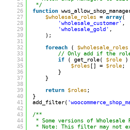
25
*/
26
function
wws_allow_shop_manage
27
$wholesale_roles
= 
array
(
28
'wholesale_customer'
,
29
'wholesale_gold'
,
30
);
31
32
foreach
( 
$wholesale_roles
33
// Only add if the rol
34
if
( get_role( 
$role
)
35
$roles
[] = 
$role
;
36
}
37
}
38
39
return
$roles
;
40
}
41
add_filter(
'woocommerce_shop_m
42
43
/**
44
* Some versions of Wholesale 
45
* Note: This filter may not e