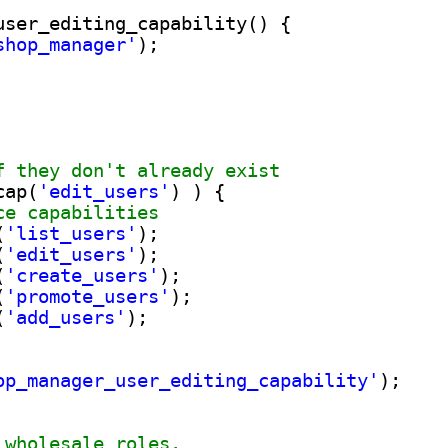
user_editing_capability() {
shop_manager'
);
f they don't already exist
cap(
'edit_users'
) ) {
ce capabilities
(
'list_users'
);
(
'edit_users'
);
(
'create_users'
);
(
'promote_users'
);
(
'add_users'
);
op_manager_user_editing_capability'
);
 wholesale roles.