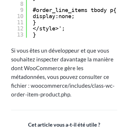
8
9
#order_line_items tbody p{
10
display:none;
11
}
12
</style>';
13
}
Si vous êtes un développeur et que vous
souhaitez inspecter davantage la manière
dont WooCommerce gère les
métadonnées, vous pouvez consulter ce
fichier : woocommerce/includes/class-wc-
order-item-product.php.
Cet article vous a-t-il été utile ?