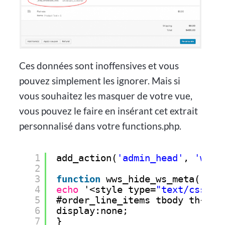
Ces données sont inoffensives et vous
pouvez simplement les ignorer. Mais si
vous souhaitez les masquer de votre vue,
vous pouvez le faire en insérant cet extrait
personnalisé dans votre functions.php.
1
add_action(
'admin_head'
, 
'wws_
2
3
function
wws_hide_ws_meta() {
4
echo
'<style type=
"text/css"
>
5
#order_line_items tbody th{
6
display:none;
7
}